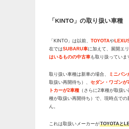
「KINTO」の取り扱い車種
「KINTO」は以前、
TOYOTA
や
LEX
在では
SUBARU車
に加えて、展開エ
はいるものの中古車
も取り扱っていま
取り扱い車種は新車の場合、
ミニバン
取扱い再開待ち）、
セダン・ワゴンが
トカーが2車種
（さらに2車種が取扱い
種が取扱い再開待ち）で、現時点での
ん。
これは取扱いメーカーが
TOYOTAと