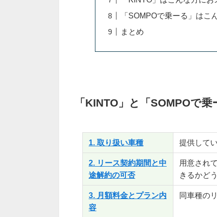
「SOMPOで乗ーる」はこ
まとめ
「KINTO」と「SOMPO
1. 取り扱い車種
提供して
2. リース契約期間と中
用意され
途解約の可否
きるかど
3. 月額料金とプラン内
同車種の
容