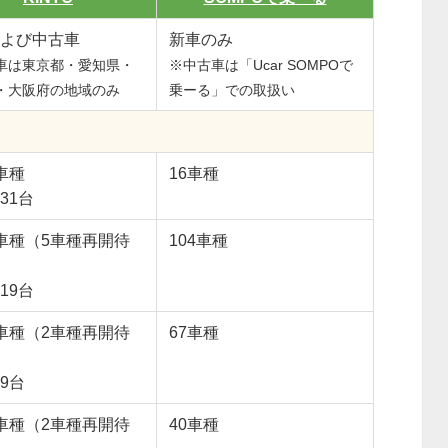
よび中古車
新車のみ
車は東京都・愛知県・
※中古車は「Ucar SOMPOで
・大阪府の地域のみ
乗ーる」での取扱い
車種
16車種
31台
車種（5車種再開待
104車種
19台
車種（2車種再開待
67車種
9台
車種（2車種再開待
40車種