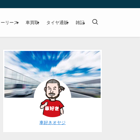
カーリース
車買取
タイヤ通販
雑記
車好きオヤジ