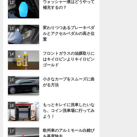
ウォッシャー液はどうやって
補充するの？
変わりつつあるブレーキペダ
ルとアクセルペダルの高さ位
置
フロントガラスの油膜取りに
はキイロビンよりキイロビン
ゴールド
小さなカーブをスムーズに曲
がる方法
もっとキレイに洗車したいな
ら、コイン洗車場に行ってみ
よう！
欧州車のアルミモール白錆び
を再度除去