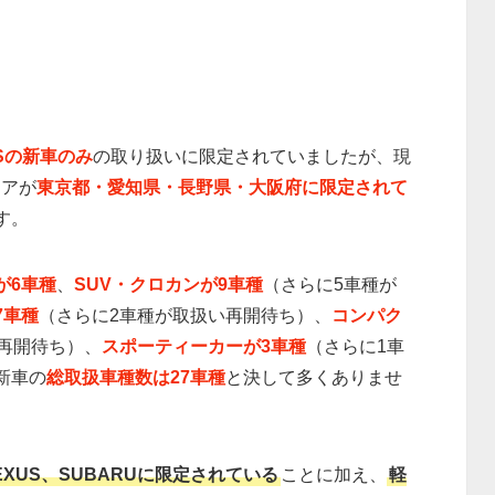
USの新車のみ
の取り扱いに限定されていましたが、現
リアが
東京都・愛知県・長野県・大阪府に限定されて
す。
が6車種
、
SUV・クロカンが9車種
（さらに5車種が
7車種
（さらに2車種が取扱い再開待ち）、
コンパク
再開待ち）、
スポーティーカーが3車種
（さらに1車
新車の
総取扱車種数は27車種
と決して多くありませ
LEXUS、SUBARUに限定されている
ことに加え、
軽