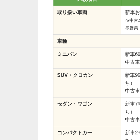
取り扱い車両
新車お
※中古
長野県
車種
ミニバン
新車6
中古車
SUV・クロカン
新車9
ち）
中古車
セダン・ワゴン
新車7
ち）
中古車
コンパクトカー
新車2